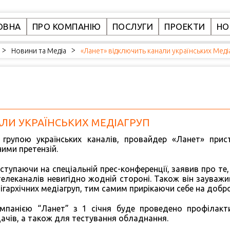
ОВНА
ПРО КОМПАНІЮ
ПОСЛУГИ
ПРОЕКТИ
НО
>
Новини та Медіа
>
«Ланет» відключить канали українських Меді
ЛИ УКРАЇНСЬКИХ МЕДІАГРУП
 групою українських каналів, провайдер «Ланет» прис
ними претензій.
ступаючи на спеціальній прес-конференції, заявив про т
телеканалів невигідно жодній стороні. Також він зауважи
гархічних медіагруп, тим самим прирікаючи себе на добро
компанією “Ланет” з 1 січня буде проведено профілакт
дачів, а також для тестування обладнання.