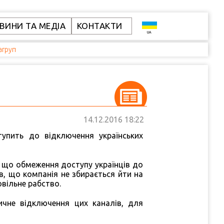
ВИНИ ТА МЕДІА
КОНТАКТИ
UA
агруп
14.12.2016
18:22
тупить до відключення українських
е, що обмеження доступу українців до
в, що компанія не збирається йти на
вільне рабство.
ичне відключення цих каналів, для