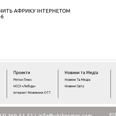
ЧИТЬ АФРИКУ ІНТЕРНЕТОМ
-6
Проекти
Новини та Медіа
Регіон Плюс
Новини Та Медіа
НCCЗ «Либідь»
Новини Cвіту
Інтернет Мовлення ОТТ
44) 369-51-52
 |  
info@ukrkosmos.сom