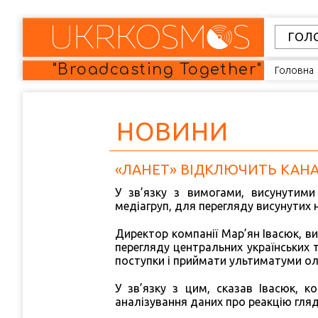
Skip
to
ГОЛ
content
"Broadcasting Together"
Головна
НОВИНИ
«ЛАНЕТ» ВІДКЛЮЧИТЬ КАНА
У зв’язку з вимогами, висунутими
медіагруп, для перегляду висунутих 
Директор компанії Мар’ян Івасюк, ви
перегляду центральних українських 
поступки і приймати ультиматуми олі
У зв’язку з цим, сказав Івасюк, 
аналізування даних про реакцію гля